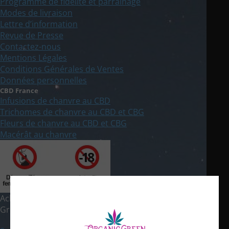
Programme de fidélité et parrainage
Modes de livraison
Lettre d’information
Revue de Presse
Contactez-nous
Mentions Légales
Conditions Générales de Ventes
Données personnelles
CBD France
Infusions de chanvre au CBD
Trichomes de chanvre au CBD et CBG
Fleurs de chanvre au CBD et CBG
Macérât au chanvre
Achat de Chanvre CBD en France & Europe © 2021 Organic
Green Pigerolles | Réalisation du site by
Artover