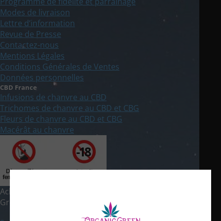
Programme de fidélité et parrainage
Modes de livraison
Lettre d’information
Revue de Presse
Contactez-nous
Mentions Légales
Conditions Générales de Ventes
Données personnelles
CBD France
Infusions de chanvre au CBD
Trichomes de chanvre au CBD et CBG
Fleurs de chanvre au CBD et CBG
Macérât au chanvre
Achat de Chanvre CBD en France & Europe © 2021 Organic
Green Pigerolles | Réalisation du site by
Artover