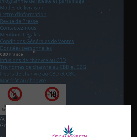
Programme de fidélité et parrainage
Modes de livraison
Lettre d’information
Revue de Presse
Contactez-nous
Mentions Légales
Conditions Générales de Ventes
Données personnelles
CBD France
Infusions de chanvre au CBD
Trichomes de chanvre au CBD et CBG
Fleurs de chanvre au CBD et CBG
Macérât au chanvre
Achat de Chanvre CBD en France & Europe © 2021 Organic
Green Pigerolles | Réalisation du site by
Artover