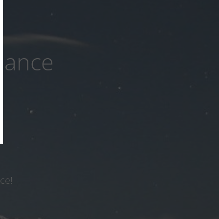
nance
ce!