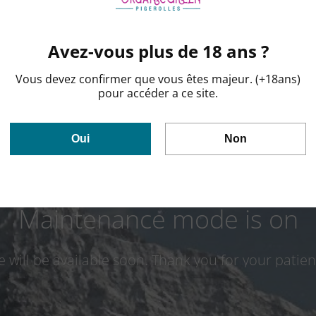
Avez-vous plus de 18 ans ?
 is undergoing mainte
Vous devez confirmer que vous êtes majeur. (+18ans)
pour accéder a ce site.
Oui
Non
Maintenance mode is on
te will be available soon. Thank you for your patien