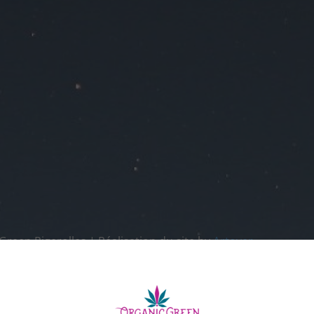
een Pigerolles | Réalisation du site by
Artover
e code "
PREMIERACHAT
".
By browsing this website, you agree to our use of cookies.